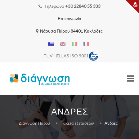
Τηλέφωνο
+30 22840 55 333
Επικοινωνία
Νάουσα Πάρου 84401 Κυκλάδες
TUV HELLAS ISO 9001
Skip
to
ΆΝΔΡΕΣ
content
ΑΡΧΙΚΗ
Διάγνωση Πάρου
>
Πακέτα εξετάσεων
>
Άνδρες