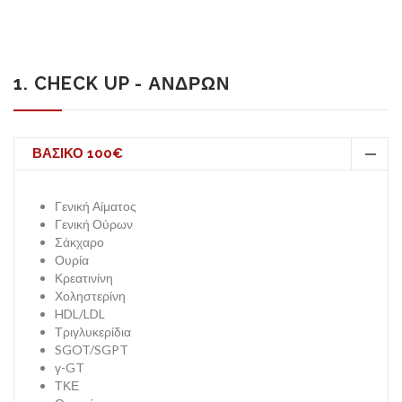
ΕΤΑΙΡΕΊΑ
1. CHECK UP - ΑΝΔΡΩΝ
ΒΑΣΙΚΟ 100€
ΥΠΗΡΕΣΊΕΣ
Γενική Αίματος
Γενική Ούρων
Σάκχαρο
Ουρία
Κρεατινίνη
Χοληστερίνη
ΠΑΚΈΤΑ ΕΞΕΤΆΣΕΩΝ
HDL/LDL
Τριγλυκερίδια
SGOT/SGPT
γ-GT
ΤΚΕ