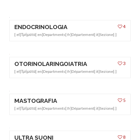
ASSCURAZIONI
ENDOCRINOLOGIA
4
[:el]Τμήματα[:en]Departments[:fr]Département[:it]Sezione[:]
OTORINOLARINGOIATRIA
3
[:el]Τμήματα[:en]Departments[:fr]Département[:it]Sezione[:]
MASTOGRAFIA
5
[:el]Τμήματα[:en]Departments[:fr]Département[:it]Sezione[:]
ULTRA SUONI
8