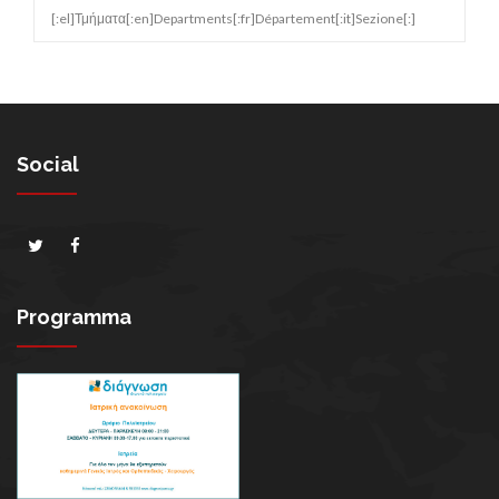
[:el]Τμήματα[:en]Departments[:fr]Département[:it]Sezione[:]
Social
Programma