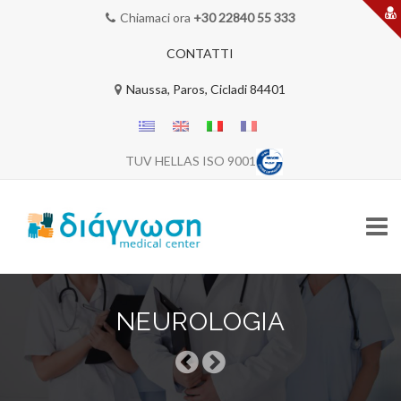
Chiamaci ora
+30 22840 55 333
CONTATTI
Naussa, Paros, Cicladi 84401
TUV HELLAS ISO 9001
Skip
to
NEUROLOGIA
content
HOME