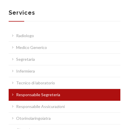
Services
SOCIETA’
Radiologo
Medico Generico
SERVIZI
Segretaria
Infermiera
Tecnico di laboratorio
Responsabile Segreteria
INFORMAZIONI MEDICHE
Responsabile Assicurazioni
Otorinolaringoiatra