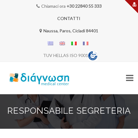
Chiamaci ora
+30 22840 55 333
CONTATTI
Naussa, Paros, Cicladi 84401
TUV HELLAS ISO 9001
Skip
to
RESPONSABILE SEGRETERIA
content
HOME