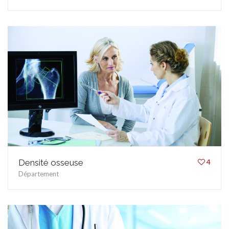
ASSURANCES
Densité osseuse
4
Département