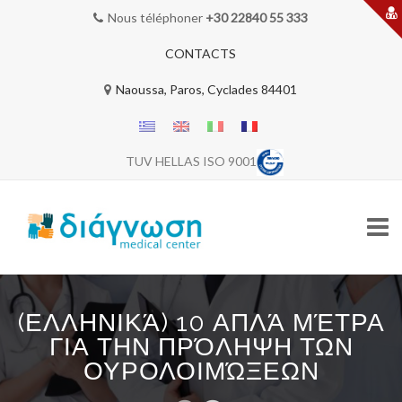
Nous téléphoner
+30 22840 55 333
CONTACTS
Naoussa, Paros, Cyclades 84401
TUV HELLAS ISO 9001
Skip
to
(ΕΛΛΗΝΙΚΆ) 10 ΑΠΛΆ ΜΈΤΡΑ
content
BIENVENUE
ΓΙΑ ΤΗΝ ΠΡΌΛΗΨΗ ΤΩΝ
ΟΥΡΟΛΟΙΜΏΞΕΩΝ