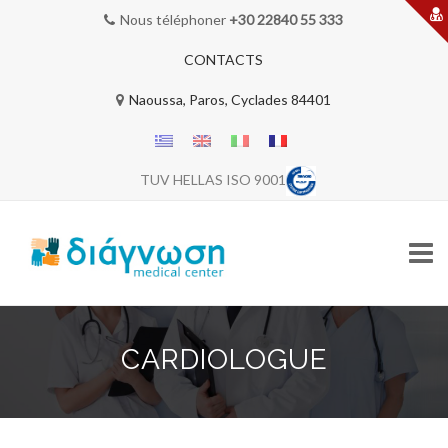
Nous téléphoner
+30 22840 55 333
CONTACTS
Naoussa, Paros, Cyclades 84401
TUV HELLAS ISO 9001
Skip
to
CARDIOLOGUE
content
BIENVENUE