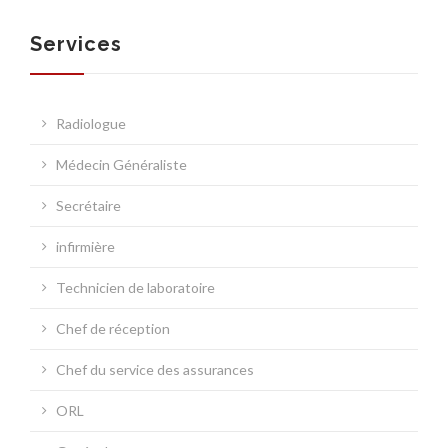
Services
SOCIÉTÉ
Radiologue
Médecin Généraliste
SERVICES
Secrétaire
infirmière
Technicien de laboratoire
Chef de réception
NOUVELLES MÉDICALES
Chef du service des assurances
ORL