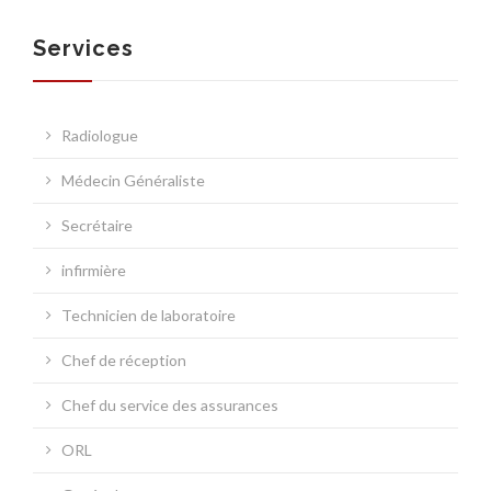
Services
SOCIÉTÉ
Radiologue
Médecin Généraliste
SERVICES
Secrétaire
infirmière
Technicien de laboratoire
Chef de réception
NOUVELLES MÉDICALES
Chef du service des assurances
ORL