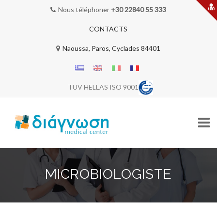
Nous téléphoner
+30 22840 55 333
CONTACTS
Naoussa, Paros, Cyclades 84401
TUV HELLAS ISO 9001
Skip
to
MICROBIOLOGISTE
content
BIENVENUE