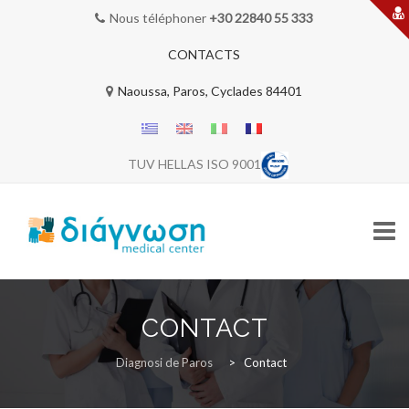
Nous téléphoner
+30 22840 55 333
CONTACTS
Naoussa, Paros, Cyclades 84401
TUV HELLAS ISO 9001
Skip
to
CONTACT
content
BIENVENUE
Diagnosi de Paros
>
Contact