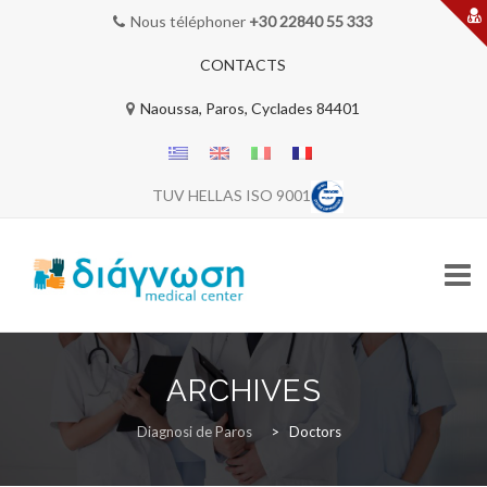
Nous téléphoner
+30 22840 55 333
CONTACTS
Naoussa, Paros, Cyclades 84401
TUV HELLAS ISO 9001
Skip
to
ARCHIVES
content
BIENVENUE
Diagnosi de Paros
>
Doctors