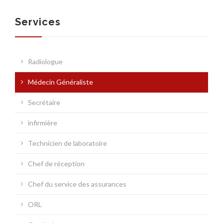
Services
SOCIÉTÉ
Radiologue
Médecin Généraliste
SERVICES
Secrétaire
infirmière
Technicien de laboratoire
Chef de réception
NOUVELLES MÉDICALES
Chef du service des assurances
ORL