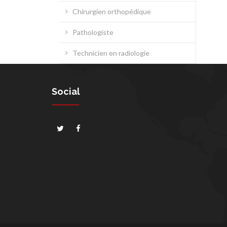
Chirurgien orthopédique
Pathologiste
Technicien en radiologie
Social