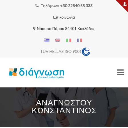
Τηλέφωνο
+30 22840 55 333
Επικοινωνία
Νάουσα Πάρου 84401 Κυκλάδες
TUV HELLAS ISO 9001
Skip
to
ΑΝΑΓΝΏΣΤΟΥ
content
ΑΡΧΙΚΗ
ΚΩΝΣΤΑΝΤΊΝΟΣ