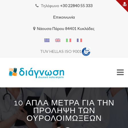
Τηλέφωνο
+30 22840 55 333
Επικοινωνία
Νάουσα Πάρου 84401 Κυκλάδες
TUV HELLAS ISO 9001
Skip
to
10 ΑΠΛΆ ΜΈΤΡΑ ΓΙΑ ΤΗΝ
content
ΑΡΧΙΚΗ
ΠΡΌΛΗΨΗ ΤΩΝ
ΟΥΡΟΛΟΙΜΏΞΕΩΝ