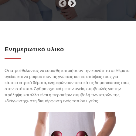
ΕΤΑΙΡΕΊΑ
Ενημερωτικό υλικό
ΥΠΗΡΕΣΊΕΣ
Οι ιατροί θέλοντας να ευαισθητοποιήσουν την κοινότητα σε θέματα
υγείας και να μοιραστούν τις γνώσεις και τις απόψεις τους για
κάποια ιατρικά θέματα, ενημερώνουν τακτικά τις δημοσιεύσεις τους
στον ιστότοπο. Άρθρα σχετικά με την υγεία, συμβουλές για την
πρόληψη και άλλα είναι η περαιτέρω συμβολή των ιατρών της
«διάγνωσης» στη διαμόρφωση ενός τοπίου υγείας.
ΠΑΚΈΤΑ ΕΞΕΤΆΣΕΩΝ