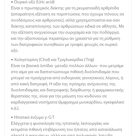
• Ουρικό οξύ (Uric acid)
Είναι ο πρωταρχικός δείκτης για τη ρευματοειδή αρθρίτιδα
(απαραίτητη εξέταση σε περιπτώσεις που έχουμε πόνους σε
συνδέσμους και αρθρώσεις), αλλά χρησιμοποιείται και σαν
δείκτης καταπόνησης των αρθρώσεων ειδικά σε αθλητές. Με
την εξέταση ανιχνεύουμε την ουριχαιμία και την ποδάγργα,
και την αξιοποιούμε περαιτέρω αν χρειαστεί για τη ρύθμιση
των διατροφικών συνηθειών με τροφές φτωχές σε ουρικό
οξύ.
• Χοληστερίνη (Chol) και Τριγλυκερίδια (Trig)
Είναι τα βασικά λιπίδια -μεταξύ πολλών άλλων- που μετράμε
στο αίμα για να διαπιστώσουμε πιθανή δυσλιπιδαιμία που
μπορεί να προέρχεται από ενδογενείς γεννητικούς λόγους, ή
από κακή διατροφή. Η αξία της πρόημης ανίχνευσης της
δυσλιπιδαιμίας και διατροφικής διόρθωσης ή φαρμακευτικής
θεραπείας της, είναι για την μείωση του κινδύνου σε
καρδιαγγειακά νοσήματα (έμφραγμα μυοκαρδίου, εγκεφαλικό
κ.ά.).
• Ηπατικό ένζυμο γ-GT
Ελέγχεται η φυσιολογία της ηπατικής λειτουργίας και
εκτιμάται πιθανή επιβάρυνση του ήπατος από κατανάλωση
αλκοόλ ή φαρμάκων, αλλά και από πολυφαγία, λιπώδη