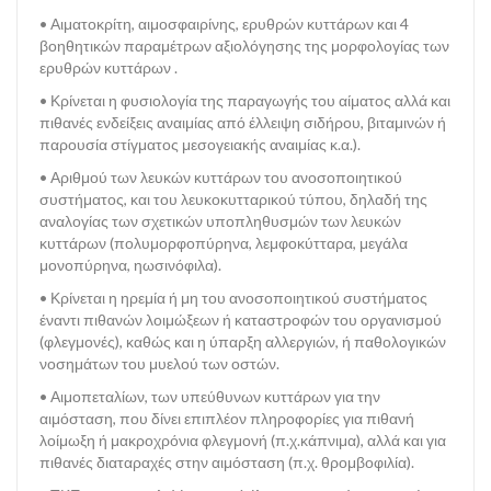
• Αιματοκρίτη, αιμοσφαιρίνης, ερυθρών κυττάρων και 4
ΙΑΤΡΙΚΆ ΝΈΑ
βοηθητικών παραμέτρων αξιολόγησης της μορφολογίας των
ερυθρών κυττάρων .
• Κρίνεται η φυσιολογία της παραγωγής του αίματος αλλά και
πιθανές ενδείξεις αναιμίας από έλλειψη σιδήρου, βιταμινών ή
παρουσία στίγματος μεσογειακής αναιμίας κ.α.).
ΑΣΦΑΛΕΙΕΣ
• Αριθμού των λευκών κυττάρων του ανοσοποιητικού
συστήματος, και του λευκοκυτταρικού τύπου, δηλαδή της
αναλογίας των σχετικών υποπληθυσμών των λευκών
κυττάρων (πολυμορφοπύρηνα, λεμφοκύτταρα, μεγάλα
μονοπύρηνα, ηωσινόφιλα).
• Κρίνεται η ηρεμία ή μη του ανοσοποιητικού συστήματος
έναντι πιθανών λοιμώξεων ή καταστροφών του οργανισμού
ΘΕΣΕΙΣ ΕΡΓΑΣΙΑΣ
(φλεγμονές), καθώς και η ύπαρξη αλλεργιών, ή παθολογικών
νοσημάτων του μυελού των οστών.
• Αιμοπεταλίων, των υπεύθυνων κυττάρων για την
αιμόσταση, που δίνει επιπλέον πληροφορίες για πιθανή
λοίμωξη ή μακροχρόνια φλεγμονή (π.χ.κάπνιμα), αλλά και για
πιθανές διαταραχές στην αιμόσταση (π.χ. θρομβοφιλία).