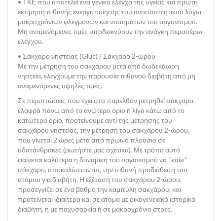
• ΤΚΕ που αποτελεί ένα γενικό έλεγχο της υγείας και πρώτη
εκτίμηση πιθανής ενεργοποίησης του ανοσοποιητικού λόγω
μακροχρόνιων φλεγμονών και νοσημάτων του οργανισμού.
Μη αναμενόμενες τιμές υποδεικνύουν την ανάγκη περαιτέρω
ελέγχου.
• Σάκχαρο νηστείας (Gluc) / Σάκχαρο 2-ώρου
Με την μέτρηση του σακχάρου μετά από δωδεκάωρη
νηστεία, ελέγχουμε την παρουσία πιθανού διαβήτη από μη
αναμενόμενες υψηλές τιμές.
Σε περιπτώσεις που έχει στο παρελθόν μετρηθεί σάκχαρο
ελαφρά πάνω από το ανώτερο όριο ή λίγο κάτω από το
κατώτερο όριο, προτείνουμε αντί της μέτρησης του
σακχάρου νηστείας, την μέτρηση του σακχάρου 2-ώρου,
που γίνεται 2 ώρες μετά από πρωινό πλούσιο σε
υδατάνθρακες (ρωτήστε μας σχετικά). Με τρόπο αυτό
φαίνεται καλύτερα η δυναμική του οργανισμού να “καίει”
σάκχαρο, αποκαλύπτοντας την πιθανή προδιάθεση του
ατόμου για διαβήτη. Η εξέταση του σακχάρου 2-ώρου,
προσεγγίζει σε ένα βαθμό την καμπύλη σακχάρου, και
προτείνεται ιδιαίτερα και σε άτομα με οικογενειακό ιστορικό
διαβήτη, ή με παχυσαρκία ή σε μακροχρόνιο στρες.