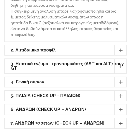
διήθηση, αυτοάνοσα νοσήματα κ.α.
Η συγκεκριμένη ανάλυση μπορεί να χρησιμοποιηθεί και ως
έμμεσος δείκτης μολυσματικών νοσημάτων όπως η
ηπατίτιδα Β και C (σεξουαλικά και ιατρογενώς μεταδιδόμενα),
ώστε να δοθούν άμεσα οι κατάλληλες ιατρικές θεραπείες και
προφυλάξεις.
2. Λιπιδαιμικό προφίλ
3. Ηπατικά ένζυμα : τρανσαμινάσες (AST και ALT) και γ-
GT
4. Γενική ούρων
5. ΠΑΙΔΙΑ (CHECK UP - ΠΑΙΔΙΩΝ)
6. ΑΝΔΡΩΝ (CHECK UP – ΑΝΔΡΩΝ)
7. ΑΝΔΡΩΝ ˃70ετων (CHECK UP – ΑΝΔΡΩΝ)