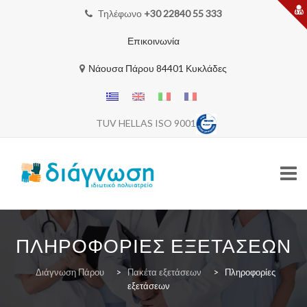
Τηλέφωνο
+30 22840 55 333
Επικοινωνία
Νάουσα Πάρου 84401 Κυκλάδες
TUV HELLAS ISO 9001
Skip
to
ΠΛΗΡΟΦΟΡΊΕΣ ΕΞΕΤΆΣΕΩΝ
content
ΑΡΧΙΚΗ
Διάγνωση Πάρου
>
Πακέτα εξετάσεων
>
Πληροφορίες
εξετάσεων