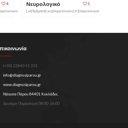
Νευρολογικό
4
1
épartement[:it]Sezione[:]
[:el]Τμήματα[:en]Departments[:fr]Département[:it]Sezione[:]
πικοινωνία
(+30) 22840 55 333
info@diagnosiparou.gr
www.diagnosiparou.gr
Νάουσα Πάρου 84401 Κυκλάδες
Δευτέρα-Παρασκευή 08:00-16:00