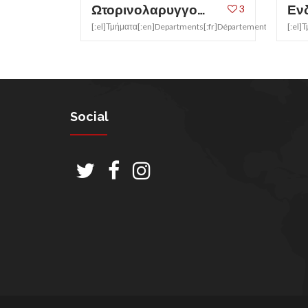
Ωτορινολαρυγγολογικό
Εν
3
[:el]Τμήματα[:en]Departments[:fr]Département[:it]Sezione
[:el]
Social