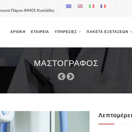
ουσα Πάρου 84401 Κυκλάδες
Skip
to
content
ΑΡΧΙΚΗ
ΕΤΑΙΡΕΊΑ
ΥΠΗΡΕΣΊΕΣ
ΠΑΚΈΤΑ ΕΞΕΤΆΣΕΩΝ
ΜΑΣΤΟΓΡΆΦΟΣ
Λεπτομέρε