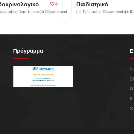
δοκρινολογικό
Παιδιατρικό
4
[:]
Τμήματα[:en]Departments[:fr]Département[:it]Sezione[:]
[:el]Τμήματα[:en]Departments[:fr]D
Πρόγραμμα
Ε